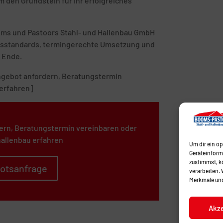
 den Grundstein für Ihr erfolgreiches
ooms und Pastoors Stahl- und Hallenbau GmbH
tätsstandards, termingerechte Umsetzung und
 Ende.
 Angebot anfordern, Beratungstermin
erfahren]
ern, Beratungstermin vereinbaren oder
allenbau erfahren
Um dir ein o
Geräteinform
zustimmst, kö
otsanfrage
verarbeiten.
Merkmale und
Akz