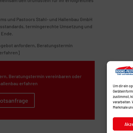
emeinsam den Grundstein für Ihr erfolgreiches
ooms und Pastoors Stahl- und Hallenbau GmbH
tätsstandards, termingerechte Umsetzung und
 Ende.
 Angebot anfordern, Beratungstermin
erfahren]
ern, Beratungstermin vereinbaren oder
allenbau erfahren
Um dir ein o
Geräteinform
zustimmst, kö
otsanfrage
verarbeiten.
Merkmale und
Akz