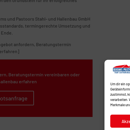
 den Grundstein für Ihr erfolgreiches
ooms und Pastoors Stahl- und Hallenbau GmbH
tätsstandards, termingerechte Umsetzung und
 Ende.
 Angebot anfordern, Beratungstermin
erfahren]
ern, Beratungstermin vereinbaren oder
allenbau erfahren
Um dir ein o
Geräteinform
zustimmst, kö
otsanfrage
verarbeiten.
Merkmale und
Akz