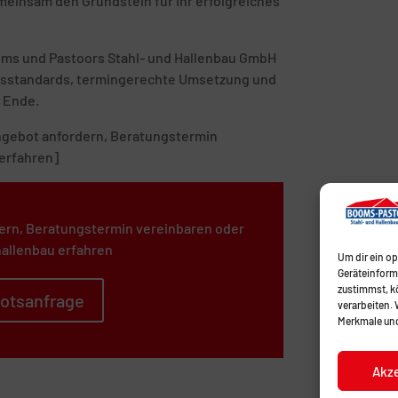
emeinsam den Grundstein für Ihr erfolgreiches
ooms und Pastoors Stahl- und Hallenbau GmbH
tätsstandards, termingerechte Umsetzung und
 Ende.
 Angebot anfordern, Beratungstermin
erfahren]
ern, Beratungstermin vereinbaren oder
allenbau erfahren
Um dir ein o
Geräteinform
zustimmst, kö
otsanfrage
verarbeiten.
Merkmale und
Akz