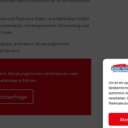
emeinsam den Grundstein für Ihr erfolgreiches
ooms und Pastoors Stahl- und Hallenbau GmbH
tätsstandards, termingerechte Umsetzung und
 Ende.
 Angebot anfordern, Beratungstermin
erfahren]
ern, Beratungstermin vereinbaren oder
allenbau erfahren
Um dir ein o
Geräteinform
zustimmst, kö
otsanfrage
verarbeiten.
Merkmale und
Akz