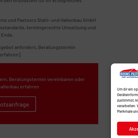
 den Grundstein für Ihr erfolgreiches
ooms und Pastoors Stahl- und Hallenbau GmbH
tätsstandards, termingerechte Umsetzung und
 Ende.
 Angebot anfordern, Beratungstermin
erfahren]
ern, Beratungstermin vereinbaren oder
allenbau erfahren
Um dir ein o
Geräteinform
zustimmst, kö
otsanfrage
verarbeiten.
Merkmale und
Akz