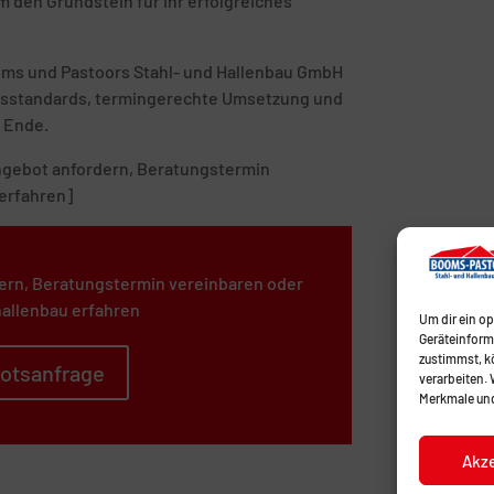
 den Grundstein für Ihr erfolgreiches
ooms und Pastoors Stahl- und Hallenbau GmbH
tätsstandards, termingerechte Umsetzung und
 Ende.
 Angebot anfordern, Beratungstermin
erfahren]
ern, Beratungstermin vereinbaren oder
allenbau erfahren
Um dir ein o
Geräteinform
zustimmst, kö
otsanfrage
verarbeiten.
Merkmale und
Akz