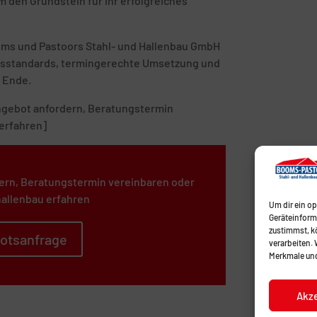
 den Grundstein für Ihr erfolgreiches
ooms und Pastoors Stahl- und Hallenbau GmbH
tätsstandards, termingerechte Umsetzung und
 Ende.
 Angebot anfordern, Beratungstermin
erfahren]
ern, Beratungstermin vereinbaren oder
allenbau erfahren
Um dir ein o
Geräteinform
zustimmst, kö
otsanfrage
verarbeiten.
Merkmale und
Akz