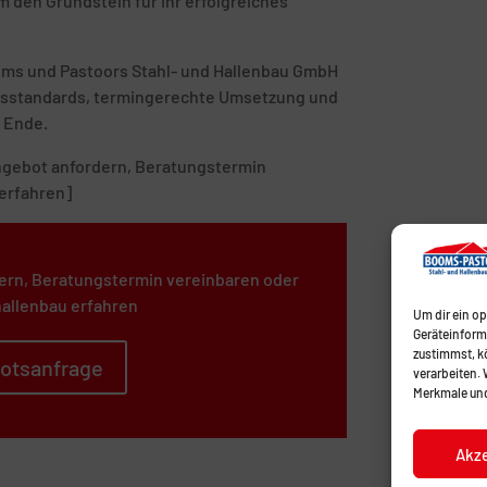
 den Grundstein für Ihr erfolgreiches
ooms und Pastoors Stahl- und Hallenbau GmbH
tätsstandards, termingerechte Umsetzung und
 Ende.
 Angebot anfordern, Beratungstermin
erfahren]
ern, Beratungstermin vereinbaren oder
allenbau erfahren
Um dir ein o
Geräteinform
zustimmst, kö
otsanfrage
verarbeiten.
Merkmale und
Akz