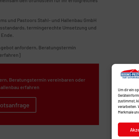
emeinsam den Grundstein für Ihr erfolgreiches
ooms und Pastoors Stahl- und Hallenbau GmbH
tätsstandards, termingerechte Umsetzung und
 Ende.
 Angebot anfordern, Beratungstermin
erfahren]
ern, Beratungstermin vereinbaren oder
allenbau erfahren
Um dir ein o
Geräteinform
zustimmst, kö
otsanfrage
verarbeiten.
Merkmale und
Akz