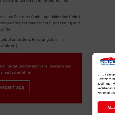
 den Grundstein für Ihr erfolgreiches
ooms und Pastoors Stahl- und Hallenbau GmbH
tätsstandards, termingerechte Umsetzung und
 Ende.
 Angebot anfordern, Beratungstermin
erfahren]
ern, Beratungstermin vereinbaren oder
allenbau erfahren
Um dir ein o
Geräteinform
zustimmst, kö
otsanfrage
verarbeiten.
Merkmale und
Akz