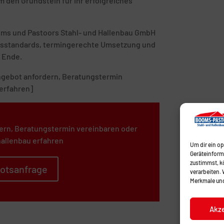
 den Grundstein für Ihr erfolgreiches
ooms und Pastoors Stahl- und Hallenbau GmbH
tätsstandards, termingerechte Umsetzung und
 Ende.
 Angebot anfordern, Beratungstermin
erfahren]
ern, Beratungstermin vereinbaren oder
allenbau erfahren
Um dir ein o
Geräteinform
zustimmst, kö
otsanfrage
verarbeiten.
Merkmale und
Akz