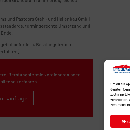
 den Grundstein für Ihr erfolgreiches
ooms und Pastoors Stahl- und Hallenbau GmbH
tätsstandards, termingerechte Umsetzung und
 Ende.
 Angebot anfordern, Beratungstermin
erfahren]
ern, Beratungstermin vereinbaren oder
allenbau erfahren
Um dir ein o
Geräteinform
zustimmst, kö
otsanfrage
verarbeiten.
Merkmale und
Akz