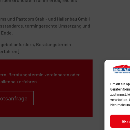
 den Grundstein für Ihr erfolgreiches
ooms und Pastoors Stahl- und Hallenbau GmbH
tätsstandards, termingerechte Umsetzung und
 Ende.
 Angebot anfordern, Beratungstermin
erfahren]
ern, Beratungstermin vereinbaren oder
allenbau erfahren
Um dir ein o
Geräteinform
zustimmst, kö
otsanfrage
verarbeiten.
Merkmale und
Akz