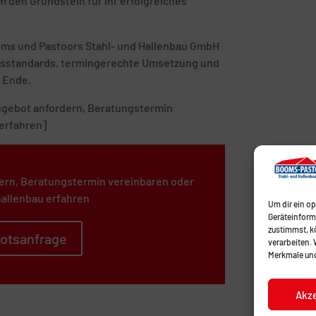
 den Grundstein für Ihr erfolgreiches
ooms und Pastoors Stahl- und Hallenbau GmbH
tätsstandards, termingerechte Umsetzung und
 Ende.
 Angebot anfordern, Beratungstermin
erfahren]
ern, Beratungstermin vereinbaren oder
allenbau erfahren
Um dir ein o
Geräteinform
zustimmst, kö
otsanfrage
verarbeiten.
Merkmale und
Akz